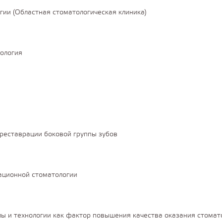
ии (Областная стоматологическая клиника)
тология
реставрации боковой группы зубов
ационной стоматологии
ы и технологии как фактор повышения качества оказания стома