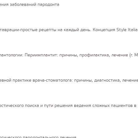
ения заболеваний пародонта
аврации-простые рецепты на каждый день. Концепция Style Itali
нтологии: Периимплантит: причины, профилактика, лечение (г. М
вной практике врача-стоматолога: причины, диагностика, лечени
остического поиска и пути решения ведения сложных пациентов в
гического пародонтального лечения