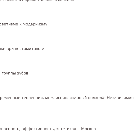
ерватизма к модернизму
ке врача-стоматолога
 группы зубов
овременные тенденции, междисциплинарный подход». Независимая
опасность, эффективность, эстетика» г. Москва