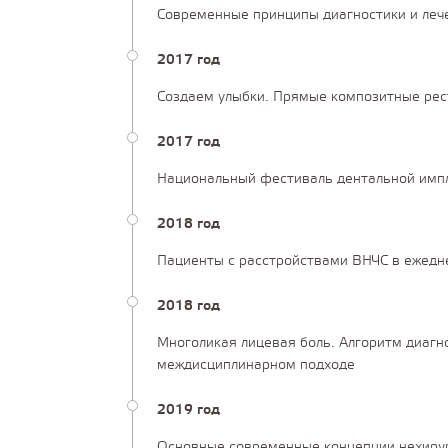
Современные принципы диагностики и леч
2017 год
Создаем улыбки. Прямые композитные рест
2017 год
Национальный фестиваль дентальной импла
2018 год
Пациенты с расстройствами ВНЧС в ежедне
2018 год
Многоликая лицевая боль. Алгоритм диагн
междисциплинарном подходе
2019 год
Основные современные концепции нехирур