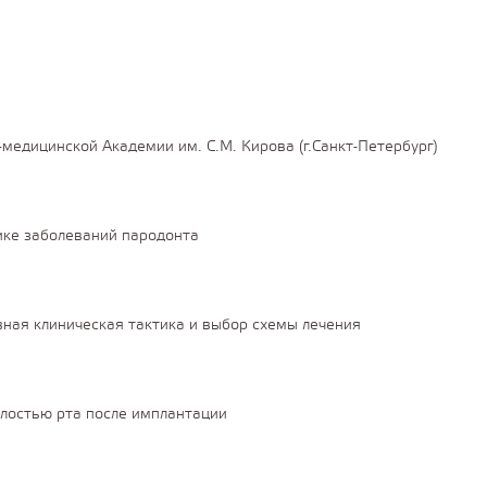
едицинской Академии им. С.М. Кирова (г.Санкт-Петербург)
ике заболеваний пародонта
ная клиническая тактика и выбор схемы лечения
лостью рта после имплантации