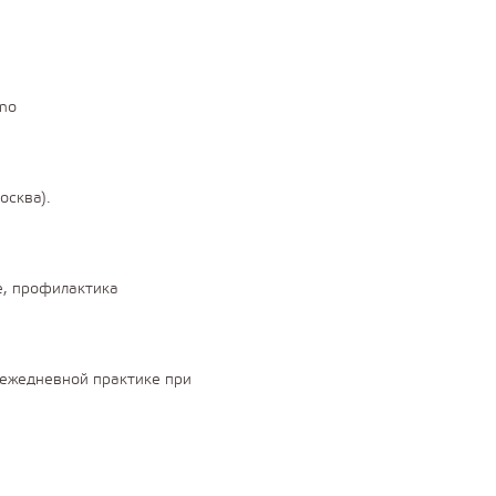
ano
осква).
е, профилактика
 ежедневной практике при