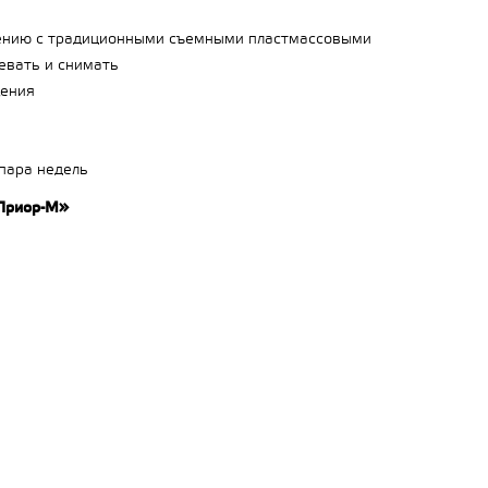
нению с традиционными съемными пластмассовыми
евать и снимать
щения
 пара недель
«Приор-М»