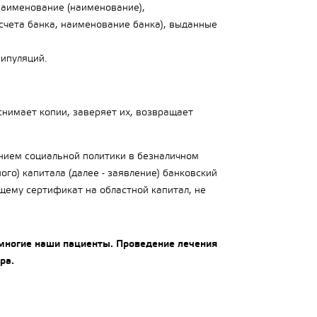
наименование (наименование),
счета банка, наименование банка), выданные
нипуляций.
нимает копии, заверяет их, возвращает
ением социальной политики в безналичном
го) капитала (далее - заявление) банковский
щему сертификат на областной капитал, не
 многие наши пациенты. Проведение лечения
ра.