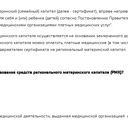
инский (семейный) капитал (далее - сертификат), вправе направи
для себя и (или) ребенка (детей) согласно Постановлению Правит
едицинскими организациями платных медицинских услуг".
ринского капитала осуществляется на основании заключенного д
нского капитала можно оплатить платные медицинские (в том чис
ся держателем сертификата на региональный материнский капитал.
зование средств регионального материнского капитала (РМК)?
медицинской деятельности, выданная медицинской организацией 