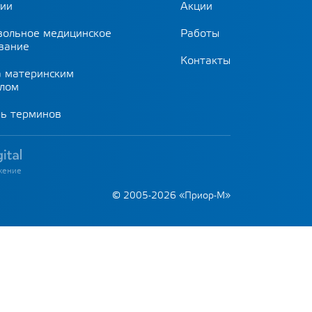
сии
Акции
вольное медицинское
Работы
вание
Контакты
а материнским
алом
рь терминов
жение
© 2005-2026 «Приор-М»