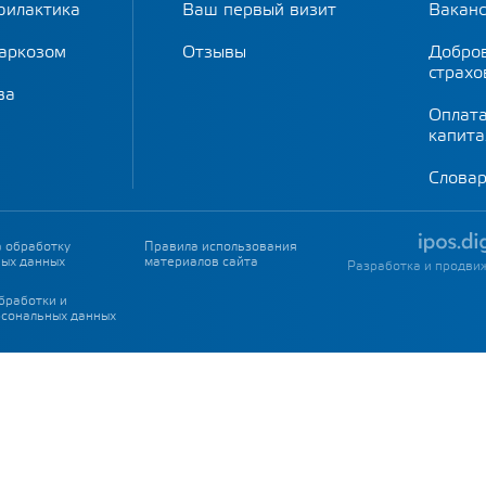
филактика
Ваш первый визит
Вакан
наркозом
Отзывы
Добро
страхо
ва
Оплат
капит
Слова
а обработку
Правила использования
ых данных
материалов сайта
Разработка и продви
бработки и
сональных данных