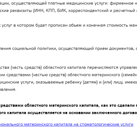
зации, осуществляющей платные медицинские услуги: фирменное 
ские реквизиты (ИНН, КПП, БИК, корреспондентский и расчетный 
 услуг в котором будет прописан объем и конечная стоимость ма
ления социальной политики, осуществляющий прием документов, с
дства (часть средств) областного капитала перечисляются управл
и средствами (частью средств) областного материнского (семейно
цинские услуги, оказываемые ребенку (детям) и (или) лицу, имею
явления.
средствами областного материнского капитала, как это сделали
ого капитала осуществляется на основании заключенного догово
ионального материнского капитала на стоматологические услуги