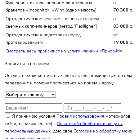
Фиксация с использованием лингвальных
от
брекетов «Incognito», «Win» (одна челюсть)
70
300
р.
Ортодонтическое лечение с использованием
от
съемных капп-элайнеров (метод "Flexiligner")
83
000
р.
Ортодонтическая подготовка перед
от
протезированием
19
800
р.
Смотреть весь прайс-лист на услуги клиники «Приор-М»
Записаться на прием
Оставьте ваши контактные данные, наш администратор вам
перезвонит и поможет записаться на прием к врачу.
Я принимаю условия
Правил использования
материалов
сайта, ознакомлен(-на) с
Политикой обработки и защиты
персональных данных
, даю свое
Согласие на обработку моих
персональных данных
.