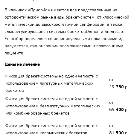
В клиниках «Приор-М» имеются все представленные на
ортодонтическом рынке виды брекет-систем: от классической
металлической до высокоэстетичной сапфировой, а также
саморегулирующиеся системы брекетовDamon и SmartClip.
Ее выбор определяется индивидуальными показаниями и,
разумеется, финансовыми возможностями и пожеланиями
пациента.
Цены на лечение
Фиксация брекет-системы на одной челюсти с
от
использованием лигатурных металлических
49
750
р.
брекетов
Фиксация брекет-системы на одной челюсти с
от
использованием безлигатурных металлических
69
400
р.
или комбинированных брекетов
Фиксация брекет-системы на одной челюсти с
от
использованием керамических брекетов
81
500
р.