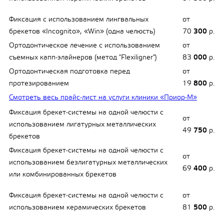
Фиксация с использованием лингвальных
от
брекетов «Incognito», «Win» (одна челюсть)
70
300
р.
Ортодонтическое лечение с использованием
от
съемных капп-элайнеров (метод "Flexiligner")
83
000
р.
Ортодонтическая подготовка перед
от
протезированием
19
800
р.
Смотреть весь прайс-лист на услуги клиники «Приор-М»
Фиксация брекет-системы на одной челюсти с
от
использованием лигатурных металлических
49
750
р.
брекетов
Фиксация брекет-системы на одной челюсти с
от
использованием безлигатурных металлических
69
400
р.
или комбинированных брекетов
Фиксация брекет-системы на одной челюсти с
от
использованием керамических брекетов
81
500
р.