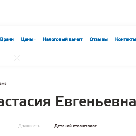
Врачи
Цены
Налоговый вычет
Отзывы
Контакт
вна
астасия Евгеньевн
Должность:
Детский стоматолог