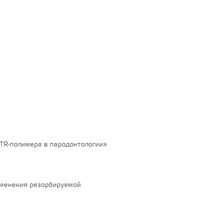
HTR-полимера в пародонтологии»
именения резорбируемой