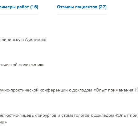
римеры работ (16)
Отзывы пациентов (27)
Медицинскую Академию
гической поликлиники
научно-практической конференции с докладом «Опыт применения 
челюстно-лицевых хирургов и стоматологов с докладом «Опыт пр
ии»