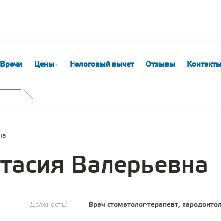
Врачи
Цены
Налоговый вычет
Отзывы
Контакт
на
стасия Валерьевна
Должность:
Врач стоматолог-терапевт, пародонтол