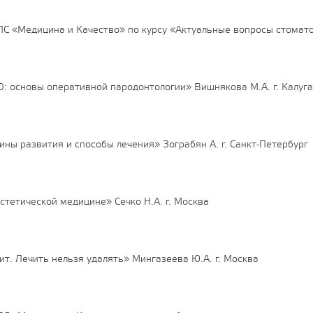
 «Медицина и Качество» по курсу «Актуальные вопросы стомато
0: основы оперативной пародонтологии» Вишнякова М.А. г. Калуга
ны развития и способы лечения» Зограбян А. г. Санкт-Петербург
стетической медицине» Сечко Н.А. г. Москва
т. Лечить нельзя удалять» Мингазеева Ю.А. г. Москва