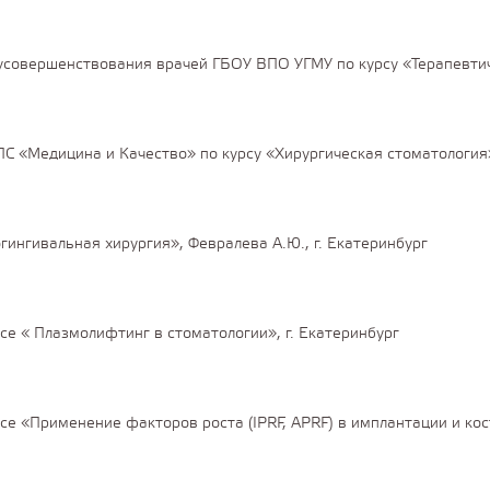
совершенствования врачей ГБОУ ВПО УГМУ по курсу «Терапевти
 «Медицина и Качество» по курсу «Хирургическая стоматология
гингивальная хирургия», Февралева А.Ю., г. Екатеринбург
се « Плазмолифтинг в стоматологии», г. Екатеринбург
се «Применение факторов роста (IPRF, APRF) в имплантации и костн