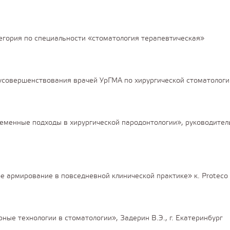
гория по специальности «стоматология терапевтическая»
совершенствования врачей УрГМА по хирургической стоматологи
еменные подходы в хирургической пародонтологии», руководитель 
ое армирование в повседневной клинической практике» к. Proteco
ые технологии в стоматологии», Задерин В.Э., г. Екатеринбург