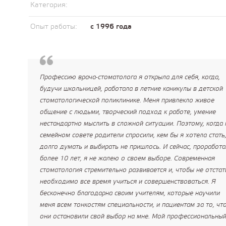
Категория:
Опыт работы:
с 1996 года
Профессию врача-стоматолога я открыла для себя, когда,
будучи школьницей, работала в летние каникулы в детской
стоматологической поликлинике. Меня привлекло живое
общение с людьми, творческий подход к работе, умение
нестандартно мыслить в сложной ситуации. Поэтому, когда 
семейном совете родители спросили, кем бы я хотела стать
долго думать и выбирать не пришлось. И сейчас, проработа
более 10 лет, я не жалею о своем выборе. Современная
стоматология стремительно развивается и, чтобы не отстат
необходимо все время учиться и совершенствоваться. Я
бесконечно благодарна своим учителям, которые научили
меня всем тонкостям специальности, и пациентам за то, чт
они остановили свой выбор на мне. Мой профессиональны