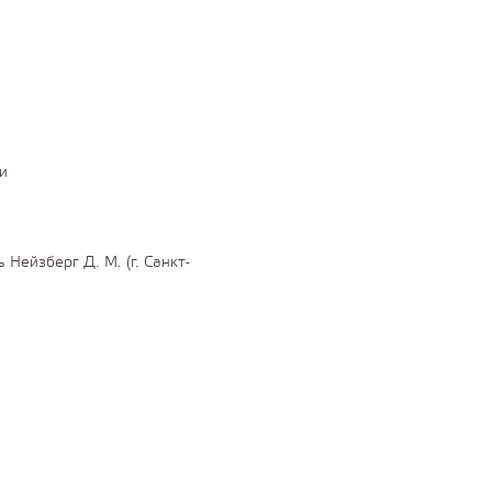
и
Нейзберг Д. М. (г. Санкт-