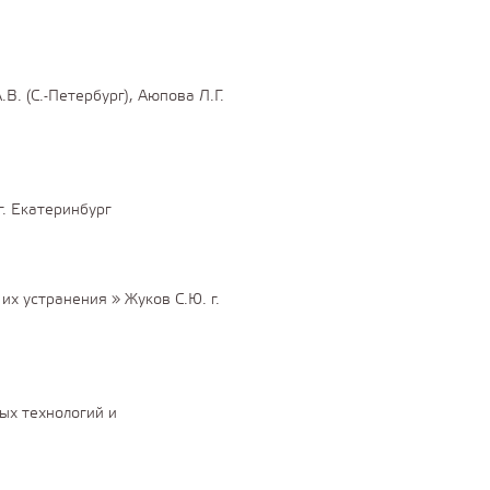
. (С.-Петербург), Аюпова Л.Г.
. Екатеринбург
х устранения » Жуков С.Ю. г.
ых технологий и