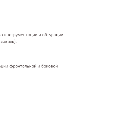
в инструментации и обтурации
зраиль).
рации фронтальной и боковой