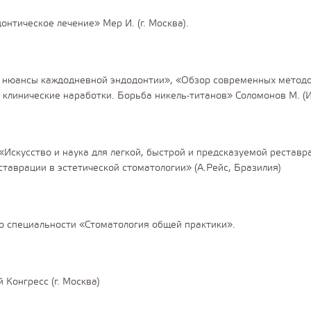
нтическое лечение» Мер И. (г. Москва).
 нюансы каждодневной эндодонтии», «Обзор современных методо
 клинические наработки. Борьба никель-титанов» Соломонов М. (И
«Искусство и наука для легкой, быстрой и предсказуемой рестав
таврации в эстетической стоматологии» (А.Рейс, Бразилия)
 специальности «Стоматология общей практики».
Конгресс (г. Москва)