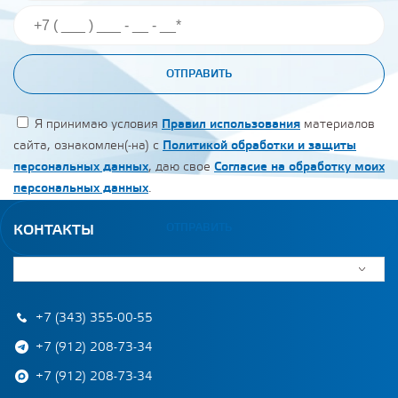
ОТПРАВИТЬ
Я принимаю условия
Правил использования
материалов
сайта, ознакомлен(-на) с
Политикой обработки и защиты
персональных данных
, даю свое
Согласие на обработку моих
персональных данных
.
ОТПРАВИТЬ
КОНТАКТЫ
+7 (343) 355-00-55
+7 (912) 208-73-34
+7 (912) 208-73-34