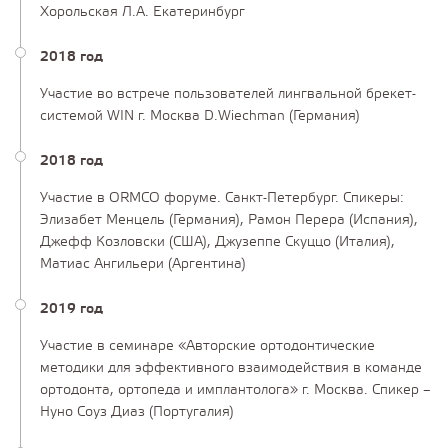
Хорольская Л.А. Екатеринбург
2018 год
Участие во встрече пользователей лингвальной брекет-
системой WIN г. Москва D.Wiechman (Германия)
2018 год
Участие в ORMCO форуме. Санкт-Петербург. Спикеры:
Элизабет Менцель (Германия), Рамон Перера (Испания),
Джефф Козловски (США), Джузеппе Скуццо (Италия),
Матиас Ангильери (Аргентина)
2019 год
Участие в семинаре «Авторские ортодонтические
методики для эффективного взаимодействия в команде
ортодонта, ортопеда и имплантолога» г. Москва. Спикер –
Нуно Соуз Диаз (Португалия)