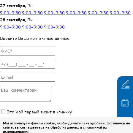
27 сентября,
Пн
9:00–9:30
9:00–9:30
9:00–9:30
9:00–9:30
9:00–9:30
9:00–9:30
28 сентября,
Пн
9:00–9:30
9:00–9:30
9:00–9:30
Введите Ваши контактные данные
Это мой первый визит в клинику
Я принимаю условия
Правил использования
материалов
Мы используем файлы cookie, чтобы делать сайт удобнее. Оставаясь на
сайта, ознакомлен(-на) с
Политикой обработки и защиты
сайте, вы соглашаетесь на
и с
их
обработку данных
политикой
использования